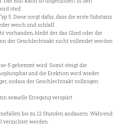
. Das Blut kann so ungehindert in den
rd steif.
p 5. Diese sorgt dafür, dass die erste Substanz
eder weich und schlaff.
t vorhanden, bleibt der das Glied oder die
ann der Geschlechtsakt nicht vollendet werden
ase-5 gehemmt wird. Somit steigt die
ophosphat und die Erektion wird wieder
nger, sodass der Geschlechtsakt vollzogen
nn sexuelle Erregung verspürt.
mefällen bis zu 12 Stunden andauern. Während
l verzichtet werden.