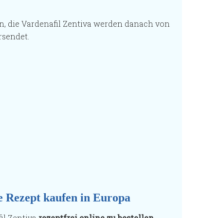
en, die Vardenafil Zentiva werden danach von
rsendet.
e Rezept kaufen in Europa
il Zentiva
rezeptfrei online zu bestellen
.