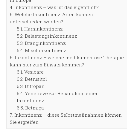
in Europa
4.
Inkontinenz – was ist das eigentlich?
5.
Welche Inkontinenz-Arten können
unterschieden werden?
5.1.
Harninkontinenz
5.2.
Belastungsinkontinenz
5.3.
Dranginkontinenz
5.4.
Mischinkontinenz
6.
Inkontinenz – welche medikamentöse Therapie
kann hier zum Einsatz kommen?
6.1.
Vesicare
6.2.
Detrusitol
6.3.
Ditropan
6.4.
Yenetreve zur Behandlung einer
Inkontinenz
6.5.
Betmiga
7.
Inkontinenz – diese Selbstmaßnahmen können
Sie ergreifen